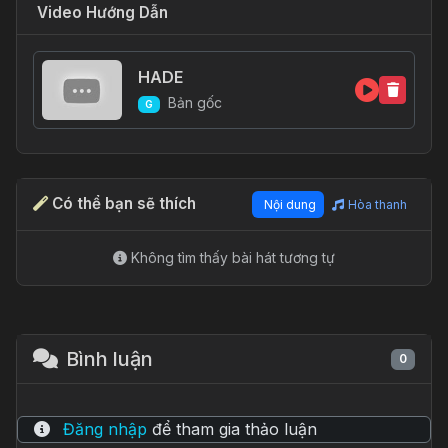
A
Dsus4
x
o
o
x
x
o
1fr
1fr
1
2
3
2fr
1
2fr
3fr
3
4
3fr
4fr
4fr
Video Hướng Dẫn
HADE
Bản gốc
G
Có thể bạn sẽ thích
Nội dung
Hòa thanh
Không tìm thấy bài hát tương tự