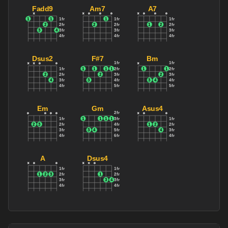
1
1fr
1fr
1
1
1
1fr
2
3
2fr
2
2fr
2
2fr
3fr
3
4
3fr
3
4
3fr
4fr
4fr
4fr
Dm7
Dm
Gsus4
2fr
x
x
o
x
x
o
1
1
1fr
1
1fr
1
1
1
3fr
2
2fr
2
2fr
4fr
3fr
3
3fr
2
3
4
5fr
4fr
4fr
6fr
Fadd9
Am7
A7
x
x
o
o
o
x
o
o
o
1
1
1fr
1
1fr
1fr
2
2fr
2
2fr
1
2
2fr
3
4
3fr
3fr
3fr
4fr
4fr
4fr
Dsus2
F#7
Bm
1fr
1fr
x
x
o
o
x
1fr
1
1
1
1
2fr
1
1
2fr
2
2fr
2
3fr
2
3fr
4
3fr
3
4fr
3
4
4fr
4fr
5fr
5fr
Em
Gm
Asus4
2fr
o
o
o
o
x
o
o
1fr
1
1
1
1
3fr
1fr
2
3
2fr
4fr
1
2
2fr
3fr
3
4
5fr
4
3fr
4fr
6fr
4fr