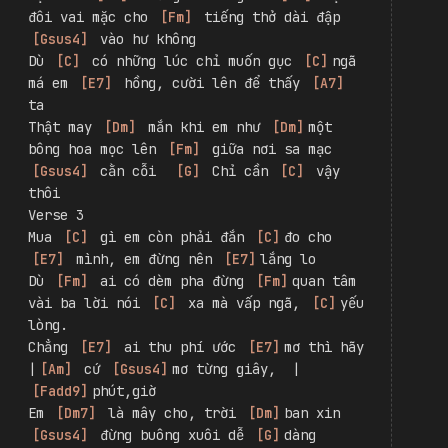
[
Fadd9
]
sẽ qua
Mưa 
[
Dm
]
 tạnh, mây tan, trời 
[
Dm
]
quang 
xin 
[
Gsus4
]
đừng buông xuôi dễ 
[
G
]
dàng
Chorus
Dù 
[
C
]
 có lắm phút chốc em lạc 
[
C
]
lối 
hãy cho 
[
E7
]
 mình hồn nhiên một chút 
[
Am7
]
 thôi
Mặc cho 
[
Dm
]
 những âu lo ghìm 
[
Dm
]
chặt 
đôi vai mặc cho 
[
Fm
]
 tiếng thở dài đập 
[
Gsus4
]
 vào hư không
Dù 
[
C
]
 có những lúc chỉ muốn gục 
[
C
]
ngã 
má em 
[
E7
]
 hồng, cười lên để thấy 
[
A7
]
ta
Thật may 
[
Dm
]
 mắn khi em như 
[
Dm
]
một 
bông hoa mọc lên 
[
Fm
]
 giữa nơi sa mạc 
[
Gsus4
]
 cằn cỗi  
[
G
]
 Chỉ cần 
[
C
]
 vậy 
thôi
Verse 3
Mua 
[
C
]
 gì em còn phải đắn 
[
C
]
đo cho 
[
E7
]
 mình, em đừng nên 
[
E7
]
lắng lo
Dù 
[
Fm
]
 ai có dèm pha đừng 
[
Fm
]
quan tâm 