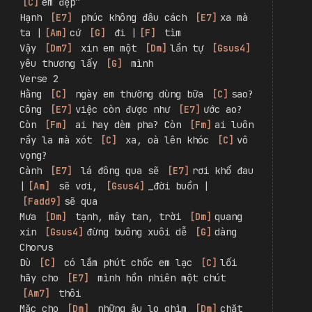
{pattern: p i m a m i : 1/8 : 1/8}
==
Verse 1
Mười 
[
C
]
 giờ, văn phòng vẫn sáng 
[
C
]
 đèn 
lại 
[
E7
]
một hôm làm thâu suốt 
[
E7
]
đêm
Bàn 
[
Fm
]
 chân đau mỏi nhức tựa 
[
Fm
]
lưng 
em chợp mắt dặn 
[
C
]
 lòng: “Vì cuộc sống 
[
C
]
êm đẹp”
Hạnh 
[
E7
]
 phúc không đâu cách 
[
E7
]
xa mà 
ta |
[
Am
]
cứ 
[
G
]
 đi |
[
F
]
 tìm
Vậy 
[
Dm7
]
 xin em một 
[
Dm
]
lần tự 
[
Gsus4
]
yêu thương lấy 
[
G
]
 mình
Verse 2
Hằng 
[
C
]
 ngày em thường dùng bữa 
[
C
]
sao? 
Công 
[
E7
]
việc còn được như 
[
E7
]
ước ao?
Còn 
[
Fm
]
 ai hay dèm pha? Còn 
[
Fm
]
ai luôn 
rầy la mà xót 
[
C
]
 xa, oà lên khóc 
[
C
]
vô 
vọng?
Cành 
[
E7
]
 lá đông qua sẽ 
[
E7
]
rơi khổ đau 
|
[
Am
]
 sẽ vơi, 
[
Gsus4
]
_đời buồn |