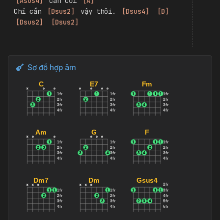
ai mang bình yên 
[
Fm
]
 chứa chan nơi trong 
[
Gsus4
]
 lòng nhân gian
Dù 
[
Dsus2
]
 có những lúc chỉ muốn gục 
[
Dsus2
]
 ngã má em 
[
F#7
]
 hồng, cười lên 
để thấy 
[
Bm
]
 ta
Thật may 
[
Em
]
 mắn khi em như 
[
Em
]
một 
bông hoa mọc lên 
[
Gm
]
 giữa nơi sa mạc 
[
Asus4
]
 cằn cỗi 
[
A
]
Chỉ cần 
[
Dsus2
]
 vậy thôi. 
[
Dsus4
]
[
D
]
[
Dsus2
]
[
Dsus2
]
Sơ đồ hợp âm
C
E7
Fm
x
o
o
o
o
o
o
1
1fr
1
1fr
1
1
1
1
1fr
2
2fr
2
2fr
2fr
3
3fr
3fr
3
4
3fr
4fr
4fr
4fr
Am
G
F
x
o
o
o
o
o