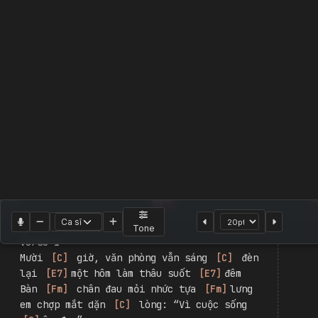
Bao tiền một mớ bình yên
14 Casper
,
Bon Nghiêm
|
HAY
|
Slowrock
|
1718
Chord Player
Hade Player
2
Video
Tone
Đăng nhập để tạo bản
Tách dòng
Cột
1 cột
Đổi ngôi
Hợp âm
C
E7
Fm
Am
G
F
Dm7
Dm
Gsus4
Fadd9
Hợp âm:
Am7
A7
Dsus2
F#7
Bm
Em
Gm
Asus4
A
Dsus4
Trang 1 / 1