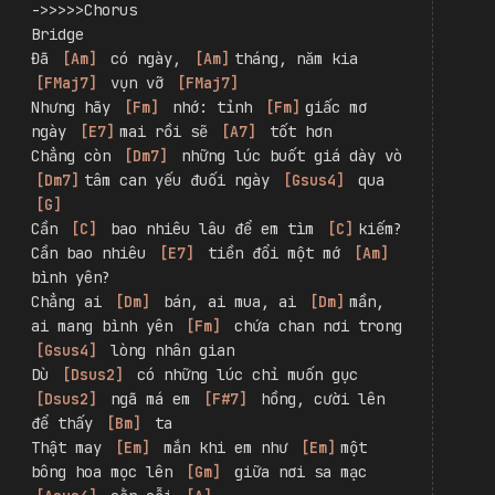
vài ba lời nói 
[
C
]
 xa mà vấp ngã, 
[
C
]
yếu 
lòng.
Chẳng 
[
E7
]
 ai thu phí ước 
[
E7
]
mơ thì hãy 
|
[
Am
]
 cứ 
[
Gsus4
]
mơ từng giây,  |
[
Fadd9
]
phút,giờ
Em 
[
Dm7
]
 là mây cho, trời 
[
Dm
]
ban xin 
[
Gsus4
]
 đừng buông xuôi dễ 
[
G
]
dàng
->>>>>Chorus
Bridge
Đã 
[
Am
]
 có ngày, 
[
Am
]
tháng, năm kia 
[
FMaj7
]
 vụn vỡ 
[
FMaj7
]
Nhưng hãy 
[
Fm
]
 nhớ: tỉnh 
[
Fm
]
giấc mơ 
ngày 
[
E7
]
mai rồi sẽ 
[
A7
]
 tốt hơn
Chẳng còn 
[
Dm7
]
 những lúc buốt giá dày vò 
[
Dm7
]
tâm can yếu đuối ngày 
[
Gsus4
]
 qua 
[
G
]
Cần 
[
C
]
 bao nhiêu lâu để em tìm 
[
C
]
kiếm? 
Cần bao nhiêu 
[
E7
]
 tiền đổi một mớ 
[
Am
]
bình yên?
Chẳng ai 
[
Dm
]
 bán, ai mua, ai 
[
Dm
]
mần, 