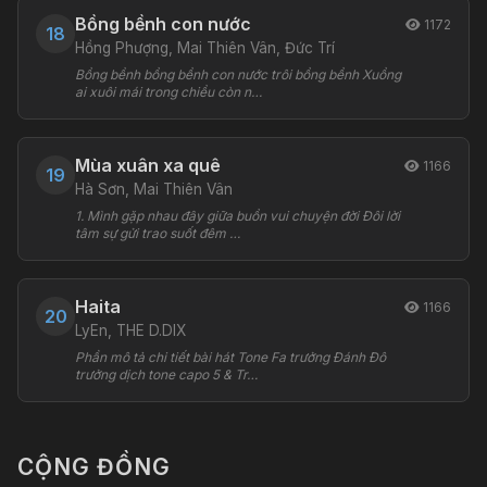
Bồng bềnh con nước
1172
18
Hồng Phượng, Mai Thiên Vân, Đức Trí
Bồng bềnh bồng bềnh con nước trôi bồng bềnh Xuồng
ai xuôi mái trong chiều còn n…
Mùa xuân xa quê
1166
19
Hà Sơn, Mai Thiên Vân
1. Mình gặp nhau đây giữa buồn vui chuyện đời Đôi lời
tâm sự gửi trao suốt đêm …
Haita
1166
20
LyEn, THE D.DIX
Phần mô tả chi tiết bài hát Tone Fa trưởng Đánh Đô
trưởng dịch tone capo 5 & Tr…
CỘNG ĐỒNG