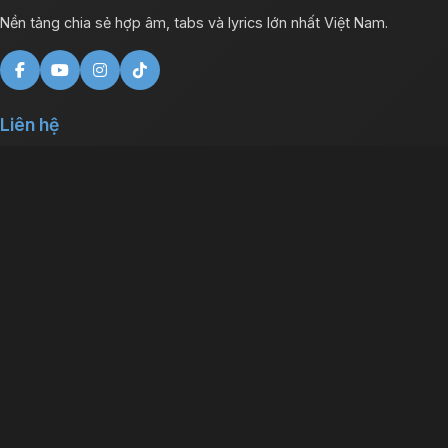
Nền tảng chia sẻ hợp âm, tabs và lyrics lớn nhất Việt Nam.
Liên hệ
contact@hopamde.com
Facebook: /hopamde
YouTube: HADE
Điều khoản
Chính sách bảo mật
Điều khoản sử dụng
Về chúng tôi