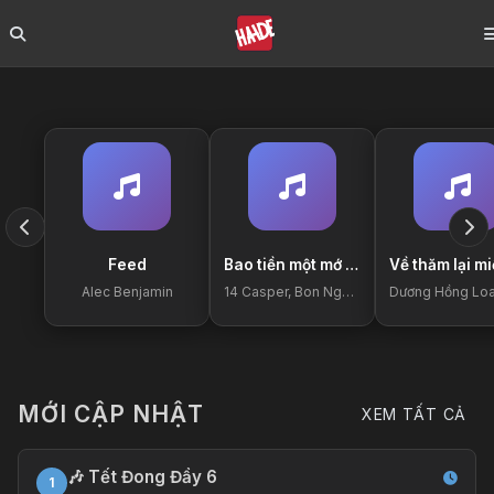
Feed
Bao tiền một mớ bìn…
Alec Benjamin
14 Casper, Bon Nghiêm
MỚI CẬP NHẬT
XEM TẤT CẢ
🎶 Tết Đong Đầy 6
1