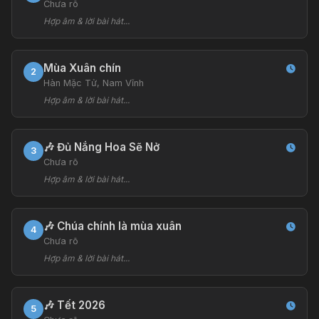
Chưa rõ
Hợp âm & lời bài hát...
Mùa Xuân chín
2
Hàn Mặc Tử, Nam Vĩnh
Hợp âm & lời bài hát...
🎶 Đủ Nắng Hoa Sẽ Nở
3
Chưa rõ
Hợp âm & lời bài hát...
🎶 Chúa chính là mùa xuân
4
Chưa rõ
Hợp âm & lời bài hát...
🎶 Tết 2026
5