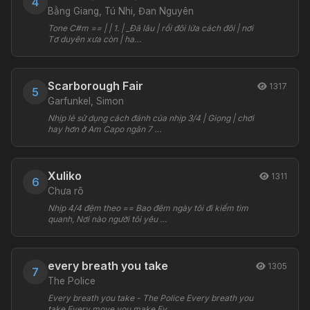
4
Bằng Giang, Tú Nhi, Đan Nguyên
Tone C#m == | | 1. | _Đã lâu | rồi đôi lứa cách đôi | nơi
Tơ duyên xưa còn | ha…
Scarborough Fair
1317
5
Garfunkel, Simon
Nhịp lẻ sử dụng cách đánh của nhịp 3/4 | Giọng | chơi
hay hơn ở Am Capo ngăn 7 …
Xuliko
1311
6
Chưa rõ
Nhịp 4/4 đệm theo == Bao đêm ngày tôi đi kiếm tìm
quanh, Nơi nào người tôi yêu …
every breath you take
1305
7
The Police
Every breath you take - The Police Every breath you
take Every move you make Ev…