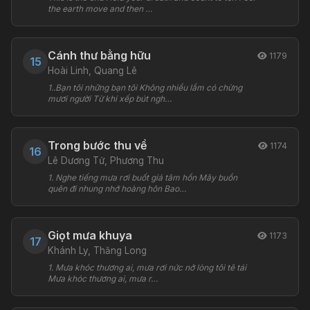
the earth move and then …
Cánh thư bằng hữu
1179
15
Hoài Linh, Quang Lê
1..Bạn tôi những bạn tôi Không nhiều lắm có chừng
mươi người Từ khi xếp bút ngh…
Trong bước thu về
1174
16
Lê Dương Tử, Phương Thu
1. Nghe tiếng mưa rơi buốt giá tâm hồn Mây buồn
quên đi nhung nhớ hoàng hôn Bao…
Giọt mưa khuya
1173
17
Khánh Ly, Thăng Long
1. Mưa khóc thương ai, mưa rơi nức nở lòng tôi tê tái
Mưa khóc thương ai, mưa r…