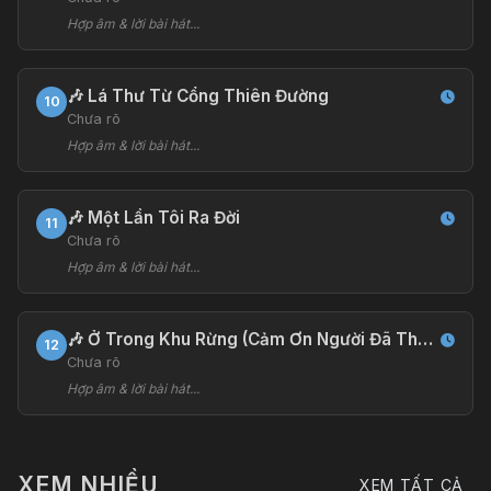
Hợp âm & lời bài hát...
🎶 Lá Thư Từ Cổng Thiên Đường
10
Chưa rõ
Hợp âm & lời bài hát...
🎶 Một Lần Tôi Ra Đời
11
Chưa rõ
Hợp âm & lời bài hát...
🎶 Ở Trong Khu Rừng (Cảm Ơn Người Đã Thức Cùng Tôi OST)
12
Chưa rõ
Hợp âm & lời bài hát...
XEM NHIỀU
XEM TẤT CẢ