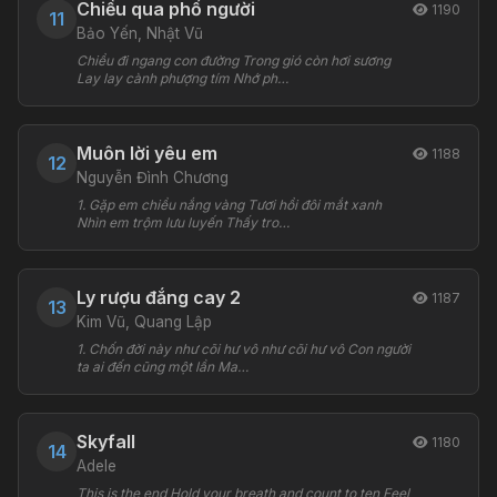
Chiều qua phố người
1190
11
Bảo Yến, Nhật Vũ
Chiều đi ngang con đường Trong gió còn hơi sương
Lay lay cành phượng tím Nhớ ph…
Muôn lời yêu em
1188
12
Nguyễn Đình Chương
1. Gặp em chiều nắng vàng Tươi hồi đôi mắt xanh
Nhìn em trộm lưu luyến Thấy tro…
Ly rượu đắng cay 2
1187
13
Kim Vũ, Quang Lập
1. Chốn đời này như cõi hư vô như cõi hư vô Con người
ta ai đến cũng một lần Ma…
Skyfall
1180
14
Adele
This is the end Hold your breath and count to ten Feel