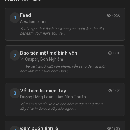
Feed
4556
1
Alec Benjamin
You've got that flesh between you teeth Got the dirt
beneath your nails You've …
Bao tiền một mớ bình yên
1718
2
14 Casper, Bon Nghiêm
== Verse 1 Mười giờ, văn phòng vẫn sáng đèn lại một
hôm làm thâu suốt đêm Bàn c…
Về thăm lại miền Tây
1421
3
Dương Hồng Loan, Lâm Đình Thuận
Về thăm lại miền Tây xa bao năm thương nhớ đong
đầy Ai một lần qua đây còn nghe…
Đêm buồn tỉnh lẻ
1333