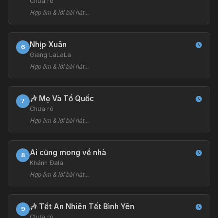
Chưa rõ
Hợp âm & lời bài hát...
Nhịp Xuân
6
Giang LaLaLa
Hợp âm & lời bài hát...
🎶 Mẹ Và Tổ Quốc
7
Chưa rõ
Hợp âm & lời bài hát...
Ai cũng mong về nhà
8
Khánh Đala
Hợp âm & lời bài hát...
🎶 Tết An Nhiên Tết Bình Yên
9
Chưa rõ