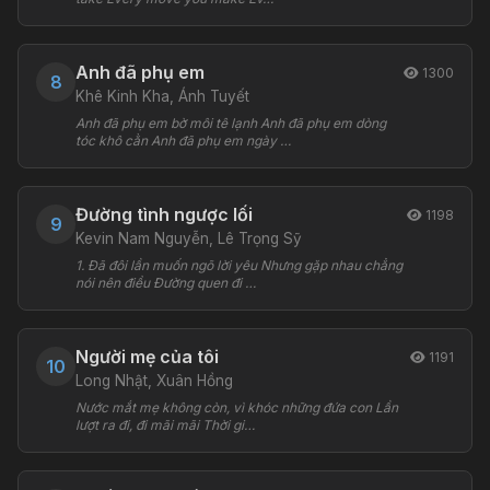
Anh đã phụ em
1300
8
Khê Kinh Kha, Ánh Tuyết
Anh đã phụ em bờ môi tê lạnh Anh đã phụ em dòng
tóc khô cằn Anh đã phụ em ngày …
Đường tình ngược lối
1198
9
Kevin Nam Nguyễn, Lê Trọng Sỹ
1. Đã đôi lần muốn ngõ lời yêu Nhưng gặp nhau chẳng
nói nên điều Đường quen đi …
Người mẹ của tôi
1191
10
Long Nhật, Xuân Hồng
Nước mắt mẹ không còn, vì khóc những đứa con Lần
lượt ra đi, đi mãi mãi Thời gi…