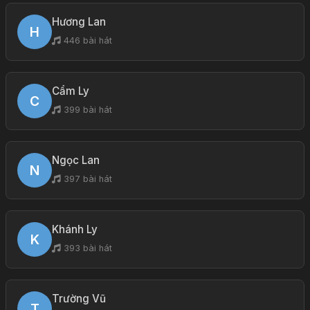
Hương Lan
H
446 bài hát
Cẩm Ly
C
399 bài hát
Ngọc Lan
N
397 bài hát
Khánh Ly
K
393 bài hát
Trường Vũ
T