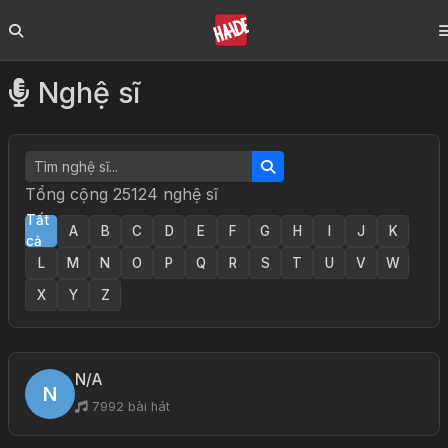
Nghệ sĩ
Tổng cộng 25124 nghệ sĩ
Tất
A
B
C
D
E
F
G
H
I
J
K
cả
L
M
N
O
P
Q
R
S
T
U
V
W
X
Y
Z
N/A
N
7992 bài hát