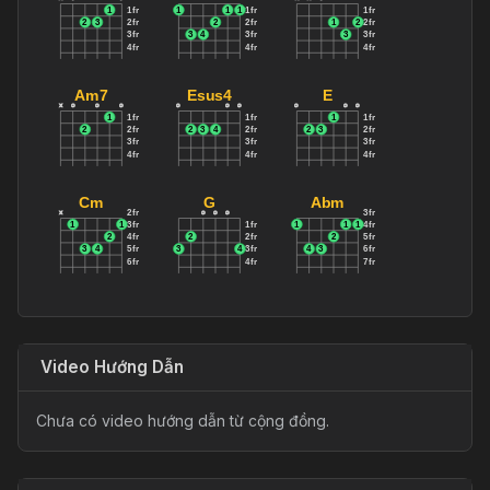
Yes at 
[
Am
]
 sky-fall 
[
F
]
[
D
]
[
Am
]
 Ooooo-ooooo-ooooo
Sơ đồ hợp âm
Am
F
D
x
o
o
x
x
o
1
1fr
1
1
1
1fr
1fr
2
3
2fr
2
2fr
1
2
2fr
3fr
3
4
3fr
3
3fr
4fr
4fr
4fr
Am7
Esus4
E
x
o
o
o
o
o
o
o
o
o
1
1fr
1fr
1
1fr
2
2fr
2
3
4
2fr
2
3
2fr
3fr
3fr
3fr
4fr
4fr
4fr
Cm
G
Abm
2fr
3fr
x
o
o
o
1
1
3fr
1fr
1
1
1
4fr
2
4fr
2
2fr
2
5fr
3
4
5fr
3
4
3fr
4
3
6fr
6fr
4fr
7fr