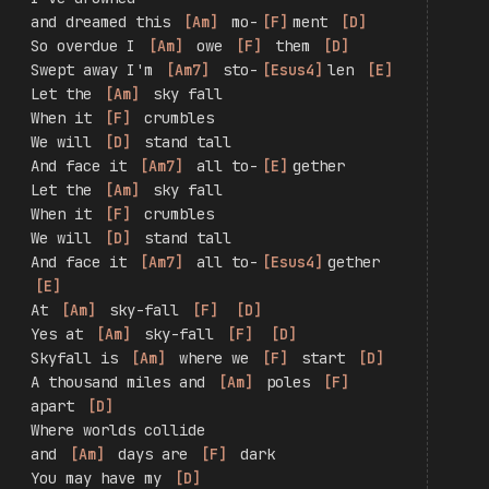
Hold your breath and 
[
Am
]
 count to 
[
F
]
ten 
[
D
]
Feel the earth 
[
Am
]
 move and 
[
F
]
 then 
[
D
]
Hear my heart 
[
Am7
]
 burst a-
[
Esus4
]
gain 
[
E
]
For this 
[
Am
]
 is the 
[
F
]
 end 
[
D
]
I've drowned
and dreamed this 
[
Am
]
 mo-
[
F
]
ment 
[
D
]
So overdue I 
[
Am
]
 owe 
[
F
]
 them 
[
D
]
Swept away I'm 
[
Am7
]
 sto-
[
Esus4
]
len 
[
E
]
Let the 
[
Am
]
 sky fall
When it 
[
F
]
 crumbles
We will 
[
D
]
 stand tall
And face it 
[
Am7
]
 all to-
[
E
]
gether
Let the 
[
Am
]
 sky fall
When it 
[
F
]
 crumbles
We will 
[
D
]
 stand tall
And face it 
[
Am7
]
 all to-
[
Esus4
]
gether 
[
E
]
At 
[
Am
]
 sky-fall 
[
F
]
[
D
]