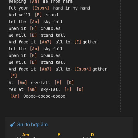
Yes at 
[
Am
]
 sky-fall 
[
F
]
[
D
]
[
Interlude:
]
[
Cm
]
Where you go 
[
D
]
 I go
What 
[
E
]
 you see 
[
F
]
 I see
I know i'd 
[
G
]
 never be 
[
Abm
]
 me
Wthout the se-
[
Am
]
curity
Of your 
[
F
]
 loving arms
Keeping 
[
Am
]
 me from harm
Put your 
[
Esus4
]
 hand in my hand
And we'll 
[
E
]
 stand
Let the 
[
Am
]
 sky fall
When it 
[
F
]
 crumbles
We will 
[
D
]
 stand tall
And face it 
[
Am7
]
 all to-
[
E
]
gether
Let the 
[
Am
]
 sky fall
When it 
[
F
]
 crumbles
We will 
[
D
]
 stand tall
And face it 
[
Am7
]
 all to-
[
Esus4
]
gether 
[
E
]
At 
[
Am
]
 sky-fall 
[
F
]
[
D
]