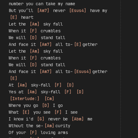
Yes at 
[
Am
]
 sky-fall 
[
F
]
[
D
]
Skyfall is 
[
Am
]
 where we 
[
F
]
 start 
[
D
]
A thousand miles and 
[
Am
]
 poles 
[
F
]
apart 
[
D
]
Where worlds collide
and 
[
Am
]
 days are 
[
F
]
 dark
You may have my 
[
D
]
number you can take my name
But you’ll 
[
Am7
]
 never 
[
Esus4
]
 have my 
[
E
]
 heart
Let the 
[
Am
]
 sky fall
When it 
[
F
]
 crumbles
We will 
[
D
]
 stand tall
And face it 
[
Am7
]
 all to-
[
E
]
gether
Let the 
[
Am
]
 sky fall
When it 
[
F
]
 crumbles
We will 
[
D
]
 stand tall
And face it 
[
Am7
]
 all to-
[
Esus4
]
gether 
[
E
]
At 
[
Am
]
 sky-fall 
[
F
]
[
D
]