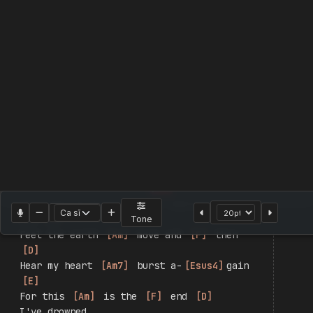
Skyfall
Adele
|
Chưa phân loại
|
Điệu Valse
|
1180
Chord Player
Hade Player
2
Video
Tone
Đăng nhập để tạo bản
Tách dòng
Cột
1 cột
Đổi ngôi
Hợp âm
Am
F
D
Am7
Esus4
E
Cm
G
Abm
Hợp âm:
Trang 1 / 1
This 
[
Am
]
 is the 
[
F
]
 end 
[
D
]