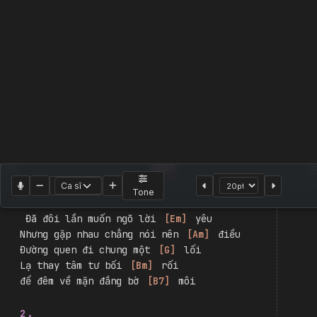
Đường tình ngược lối
Kevin Nam Nguyễn
,
Lê Trọng Sỹ
|
Nhạc Trẻ
|
Điệu Slow Rock
|
1198
Chord Player
Hade Player
2
Video
Đăng nhập để tạo bản
Tone
Tách dòng
Cột
1 cột
Đổi ngôi
Hợp âm
Em
Am
G
Bm
B7
Hợp âm:
Trang 1 / 1
1.