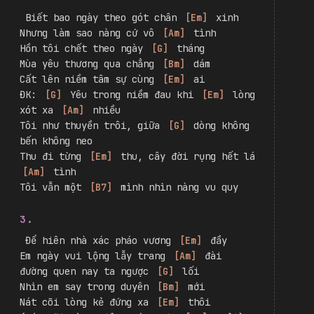
 Đã đôi lần muốn ngõ lời 
[
Em
]
 yêu
Nhưng gặp nhau chẳng nói nên 
[
Am
]
 điều
Đường quen đi chung một 
[
G
]
 lối
Lạ thay tâm tư bối 
[
Bm
]
 rối
để đêm về mặn đắng bờ 
[
B7
]
 môi
2.
 Biết bao ngày theo gót chân 
[
Em
]
 xinh
Nhưng làm sao nàng cứ vô 
[
Am
]
 tình
Hồn tôi chết theo ngày 
[
G
]
 tháng
Mùa yêu thương qua chẳng 
[
Bm
]
 dám
Cất lên niềm tâm sự cùng 
[
Em
]
 ai
ĐK: 
[
G
]
 Yêu trong niềm đau khi 
[
Em
]
 lòng 
xót xa 
[
Am
]
 nhiều
Tôi như thuyền trôi, giữa 
[
G
]
 dòng không 
bến không neo
Thu đi từng 
[
Em
]
 thu, cây đời rụng hết lá 
[
Am
]
 tình
Tôi vẫn một 
[
B7
]
 mình nhìn nàng vu quy