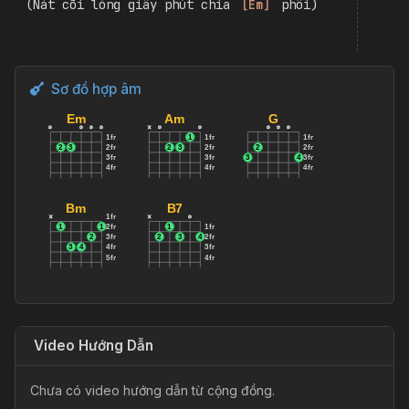
3.
 Để hiên nhà xác pháo vương 
[
Em
]
 đầy
Em ngày vui lộng lẫy trang 
[
Am
]
 đài
đường quen nay ta ngược 
[
G
]
 lối
Nhìn em say trong duyên 
[
Bm
]
 mới
Nát cõi lòng kẻ đứng xa 
[
Em
]
 thôi
(Nát cõi lòng giây phút chia 
[
Em
]
 phôi)
Sơ đồ hợp âm
Em
Am
G
o
o
o
o
x
o
o
o
o
o
1fr
1
1fr
1fr
2
3
2fr
2
3
2fr
2
2fr
3fr
3fr
3
4
3fr
4fr
4fr
4fr
Bm
B7
1fr
x
x
o
1
1
2fr
1
1fr
2
3fr
2
3
4
2fr
3
4
4fr
3fr
5fr
4fr