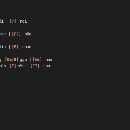
ôi |
[
C
]
 nơi
học |
[
E7
]
 nữa
dìu |
[
E
]
 nhau
g 
[
Dm/B
]
gặp |
[
Am
]
 nữa
hép 
[
F
]
nên |
[
E7
]
 thơ