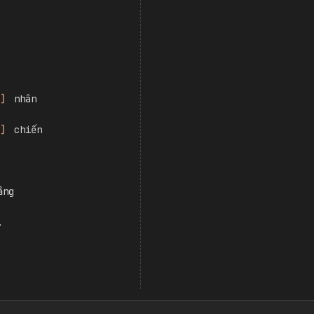
]
 nhân
]
 chiến
ắng
.