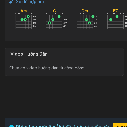
Sơ đồ hợp âm
Am
C
Dm
E7
x
o
o
x
o
o
x
x
o
o
o
o
o
1
1fr
1
1fr
1
1fr
1
1f
2
3
2fr
2
2fr
2
2fr
2
2f
3fr
3
3fr
3
3fr
3f
4fr
4fr
4fr
4f
Video Hướng Dẫn
Chưa có video hướng dẫn từ cộng đồng.
Phân tích Hợp âm (AI)
đã được chuyển vào