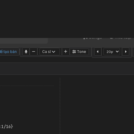
Songs
Thể loại
|
1333
Tone
ể tạo bản
:1/16}