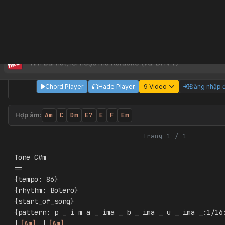
Đêm buồn tỉnh lẻ
Bằng Giang
,
Tú Nhi
,
Đan Nguyên
|
HAY
|
Chưa chọn
Chord Player
Hade Player
9
Video
Đăng nhập đ
Am
C
Dm
E7
E
F
Em
Hợp âm:
Trang 1 / 1
Tone C#m
==
{tempo: 86}
{rhythm: Bolero}
{start_of_song}
{pattern: p _ i m a _ ima _ b _ ima _ u _ ima _:1/16
|
[
Am
]
 |
[
Am
]