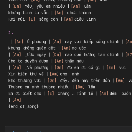
|
[
Dm
]
 Yêu, yêu em nhiều |
[
Am
]
 lắm
Nhưng tình ta vẫn |
[
Am
]
 chưa thành
Khi núi 
[
E
]
 sông còn |
[
Am
]
điêu linh
2.
 |
[
Am
]
 Ở phương |
[
Am
]
 này vui kiếp sống chinh |
[
Am
Nhưng không quên dệt |
[
Am
]
mơ ước
|
[
Am
]
 _Ước ngày |
[
Dm
]
 nao quê hương tàn chinh |
[
E7
Cho tơ duyên đượm |
[
Am
]
thắm màu
|
[
Am
]
 _Và phương |
[
Dm
]
 đó em ơi có gì |
[
Em
]
 vui
Xin biên thư về |
[
Am
]
cho  anh
Nhớ thương vơi |
[
Dm
]
 đầy, đêm nay trên đồn |
[
Am
]
 v
Thương em anh thương nhiều |
[
Dm
]
 lắm
Em ơi biết cho |
[
E
]
 chăng … Tỉnh lẻ |
[
Am
]
đêm  buồn
|
[
Am
]
{end_of_song}