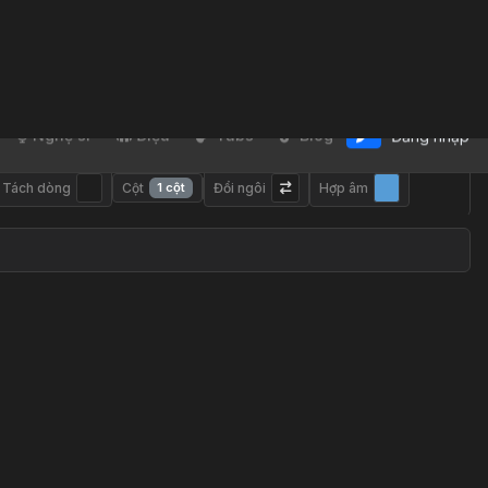
Nghệ sĩ
Điệu
Tabs
Blog
Đăng nhập
Tách dòng
Cột
1 cột
Đổi ngôi
Hợp âm