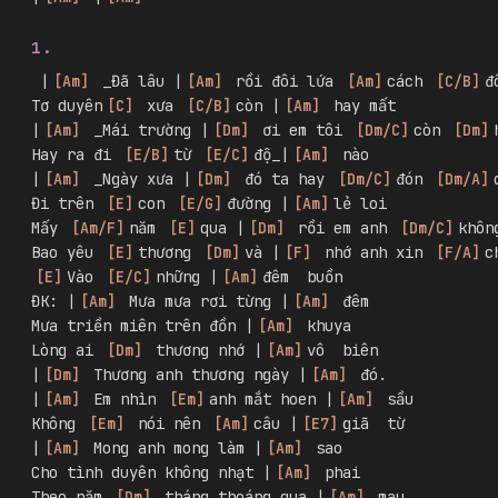
1.
 |
[
Am
]
 _Đã lâu |
[
Am
]
 rồi đôi lứa 
[
Am
]
cách 
[
C/B
]
đ
Tơ duyên
[
C
]
 xưa 
[
C/B
]
còn |
[
Am
]
 hay mất
|
[
Am
]
 _Mái trường |
[
Dm
]
 ơi em tôi 
[
Dm/C
]
còn 
[
Dm
]
Hay ra đi 
[
E/B
]
từ 
[
E/C
]
độ_|
[
Am
]
 nào
|
[
Am
]
 _Ngày xưa |
[
Dm
]
 đó ta hay 
[
Dm/C
]
đón 
[
Dm/A
]
Đi trên 
[
E
]
con 
[
E/G
]
đường |
[
Am
]
lẻ loi
Mấy 
[
Am/F
]
năm 
[
E
]
qua |
[
Dm
]
 rồi em anh 
[
Dm/C
]
khôn
Bao yêu 
[
E
]
thương 
[
Dm
]
và |
[
F
]
 nhớ anh xin 
[
F/A
]
c
[
E
]
Vào 
[
E/C
]
những |
[
Am
]
đêm  buồn
ĐK: |
[
Am
]
 Mưa mưa rơi từng |
[
Am
]
 đêm
Mưa triền miên trên đồn |
[
Am
]
 khuya
Lòng ai 
[
Dm
]
 thương nhớ |
[
Am
]
vô  biên
|
[
Dm
]
 Thương anh thương ngày |
[
Am
]
 đó.
|
[
Am
]
 Em nhìn 
[
Em
]
anh mắt hoen |
[
Am
]
 sầu
Không 
[
Em
]
 nói nên 
[
Am
]
câu |
[
E7
]
giã  từ
|
[
Am
]
 Mong anh mong làm |
[
Am
]
 sao
Cho tình duyên không nhạt |
[
Am
]
 phai
Theo năm 
[
Dm
]
 tháng thoáng qua |
[
Am
]
 mau