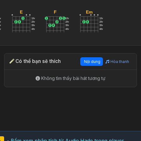
E
F
Em
o
o
o
o
o
o
o
r
1
1fr
1
1
1
1fr
1fr
r
2
3
2fr
2
2fr
2
3
2fr
r
3fr
3
4
3fr
3fr
r
4fr
4fr
4fr
Có thể bạn sẽ thích
Nội dung
Hòa thanh
Không tìm thấy bài hát tương tự
- Bấm xem phân tích từ Audio.Hade trong player.